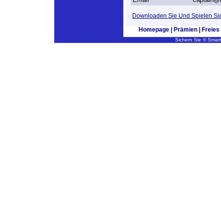
Downloaden Sie Und Spielen Sie
Homepage
|
Prämien
|
Freies
Sichern Sie © Smart