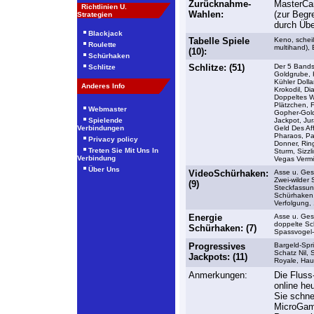
Zurücknahme-
MasterCar
Richtlinien U.
Wahlen:
(zur Begr
Strategien
durch Übe
Blackjack
Tabelle Spiele
Keno, scheiß
Roulette
multihand), 
(10):
Schürhaken
Schlitze: (51)
Der 5 Bands
Schlitze
Goldgrube, 
Kühler Doll
Anderes Info
Krokodil, D
Doppeltes W
Plätzchen, 
Webmaster
Gopher-Gold,
Spielende
Jackpot, Jur
Verbindungen
Geld Des Aff
Pharaos, Pa
Privacy policy
Donner, Rin
Treten Sie Mit Uns In
Sturm, Sizzl
Verbindung
Vegas Vermö
Über Uns
VideoSchürhaken:
Asse u. Ges
Zwei-wilder
(9)
Steckfassun
Schürhaken,
Verfolgung,
Energie
Asse u. Ges
doppelte Sc
Schürhaken: (7)
Spassvogel-
Progressives
Bargeld-Spr
Schatz Nil, 
Jackpots: (11)
Royale, Haup
Anmerkungen:
Die Fluss
online he
Sie schne
MicroGami