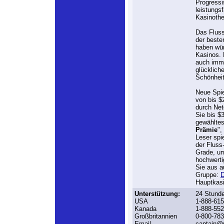
Progressi
leistungs
Kasinoth
Das Fluss
der beste
haben wür
Kasinos. 
auch imme
glückliche
Schönheit
Neue Spie
von bis $
durch Net
Sie bis $
gewähltes
Prämie
",
Leser spie
der Fluss
Grade, um
hochwerti
Sie aus a
Gruppe:
D
Hauptkas
Unterstützung:
24 Stunde
USA
1-888-61
Kanada
1-888-55
Großbritannien
0-800-78
Email
captain@r